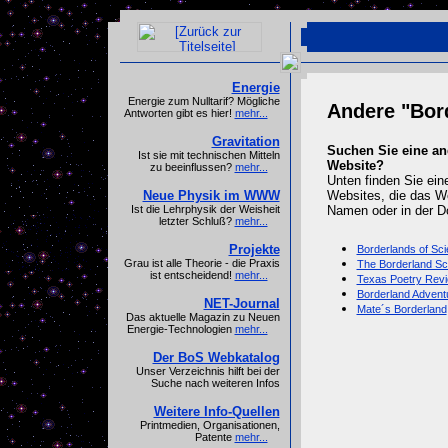
Energie
Energie zum Nulltarif? Mögliche
Andere "Bor
Antworten gibt es hier!
mehr...
Gravitation
Suchen Sie eine an
Ist sie mit technischen Mitteln
Website?
zu beeinflussen?
mehr...
Unten finden Sie ein
Neue Physik im WWW
Websites, die das Wo
Ist die Lehrphysik der Weisheit
Namen oder in der D
letzter Schluß?
mehr...
Projekte
Borderlands of Sc
Grau ist alle Theorie - die Praxis
The Borderland Sc
ist entscheidend!
mehr...
Texas Poetry Rev
Borderland Advent
NET-Journal
Mate´s Borderland
Das aktuelle Magazin zu Neuen
Energie-Technologien
mehr...
Der BoS Webkatalog
Unser Verzeichnis hilft bei der
Suche nach weiteren Infos
Weitere Info-Quellen
Printmedien, Organisationen,
Patente
mehr...