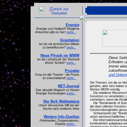
Energie
Energie zum Nulltarif? Mögliche
Antworten gibt es hier!
mehr...
Gravitation
Ist sie mit technischen Mitteln
zu beeinflussen?
mehr...
Neue Physik im WWW
Diese Seit
Ist die Lehrphysik der Weisheit
Erfindern 
letzter Schluß?
mehr...
immer wied
zukunftswe
Projekte
und Unter
Grau ist alle Theorie - die Praxis
ist entscheidend!
mehr...
Die Themen, um die es hier g
NET-Journal
geraten, aber eins haben 
Wortes MERK-würdig.
Das aktuelle Magazin zu Neuen
Die etablierte Wissenscha
Energie-Technologien
mehr...
Gesetzen zu verarbeiten, d
verhindern, wenn die Reali
Der BoS Webkatalog
Die "Borderlands of Scien
Unser Verzeichnis hilft bei der
die oben zitierten Gesetze
Suche nach weiteren Infos
Gesetzmässigkeiten gesu
Schwerpunkt der "Borderla
Weitere Info-Quellen
unser wissenschaftliches, 
Die Informationssammlung
Printmedien, Organisationen,
kontinuierlich aufgebaut u
Patente
mehr...
Vereinigungen für Raumene