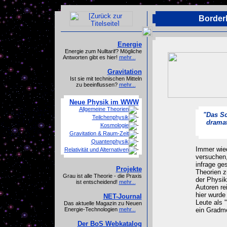
Borderl
Energie
Energie zum Nulltarif? Mögliche
Antworten gibt es hier!
mehr...
Gravitation
Ist sie mit technischen Mitteln
zu beeinflussen?
mehr...
Neue Physik im WWW
Allgemeine Theorien
"Das Sc
Teilchenphysik
dramat
Kosmologie
Gravitation & Raum-Zeit
Quantenphysik
Immer wied
Relativität und Alternativen
versuchen,
infrage ge
Projekte
Theorien z
Grau ist alle Theorie - die Praxis
der Physik
ist entscheidend!
mehr...
Autoren re
hier wurde
NET-Journal
Leute als "
Das aktuelle Magazin zu Neuen
ein Gradme
Energie-Technologien
mehr...
Der BoS Webkatalog