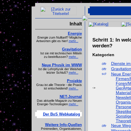
Inhalt
Energie
Energie zum Nulltarif? Mögliche
Schritt 1: In we
Antworten gibt es hier!
mehr...
werden?
Gravitation
Ist sie mit technischen Mitteln
Kategorien
zu beeinflussen?
mehr...
Dienste im
Neue Physik im WWW
Gravitatio
Ist die Lehrphysik der Weisheit
letzter Schluß?
mehr...
Neue Ener
Firmen/
Projekte
Foren/Ma
Grau ist alle Theorie - die Praxis
GerÃ¤te
ist entscheidend!
mehr...
Materia
NET-Journal
Newslet
Das aktuelle Magazin zu Neuen
Organisa
Energie-Technologien
mehr...
Persone
Skeptike
Der BoS Webkatalog
Sonstig
Theoret
Weitere Info-Quellen
Neue Wege
Printmedien, Organisationen,
Wissenscha